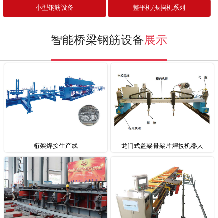
小型钢筋设备
整平机/振捣机系列
智能桥梁钢筋设备
展示
桁架焊接生产线
龙门式盖梁骨架片焊接机器人