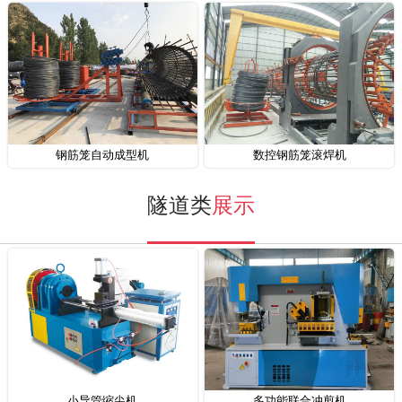
钢筋笼自动成型机
数控钢筋笼滚焊机
隧道类
展示
小导管缩尖机
多功能联合冲剪机