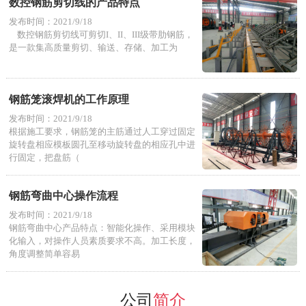
数控钢筋剪切线的产品特点
发布时间：2021/9/18
数控钢筋剪切线可剪切I、II、III级带肋钢筋，
是一款集高质量剪切、输送、存储、加工为
钢筋笼滚焊机的工作原理
发布时间：2021/9/18
根据施工要求，钢筋笼的主筋通过人工穿过固定
旋转盘相应模板圆孔至移动旋转盘的相应孔中进
行固定，把盘筋（
钢筋弯曲中心操作流程
发布时间：2021/9/18
钢筋弯曲中心产品特点：智能化操作、采用模块
化输入，对操作人员素质要求不高。加工长度，
角度调整简单容易
公司
简介